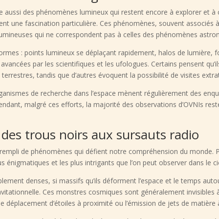
iste aussi des phénomènes lumineux qui restent encore à explorer et à
tent une fascination particulière. Ces phénomènes, souvent associés 
es lumineuses qui ne correspondent pas à celles des phénomènes astr
formes : points lumineux se déplaçant rapidement, halos de lumière,
ancées par les scientifiques et les ufologues. Certains pensent qu’
errestres, tandis que d’autres évoquent la possibilité de visites extra
organismes de recherche dans l’espace mènent régulièrement des enqu
ndant, malgré ces efforts, la majorité des observations d’OVNIs rest
: des trous noirs aux sursauts radio
t, rempli de phénomènes qui défient notre compréhension du monde. 
énigmatiques et les plus intrigants que l’on peut observer dans le cie
blement denses, si massifs qu’ils déforment l’espace et le temps autou
avitationnelle. Ces monstres cosmiques sont généralement invisibles à 
le déplacement d’étoiles à proximité ou l’émission de jets de matière 