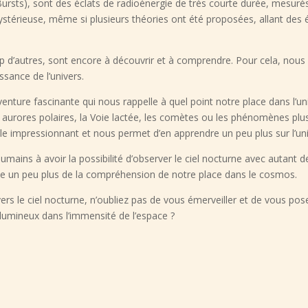
Bursts), sont des éclats de radioénergie de très courte durée, mesur
ystérieuse, même si plusieurs théories ont été proposées, allant des é
d’autres, sont encore à découvrir et à comprendre. Pour cela, nous 
ssance de l’univers.
enture fascinante qui nous rappelle à quel point notre place dans l’un
s aurores polaires, la Voie lactée, les comètes ou les phénomènes plu
le impressionnant et nous permet d’en apprendre un peu plus sur l’uni
ins à avoir la possibilité d’observer le ciel nocturne avec autant de
e un peu plus de la compréhension de notre place dans le cosmos.
vers le ciel nocturne, n’oubliez pas de vous émerveiller et de vous pos
umineux dans l’immensité de l’espace ?