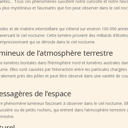
antes… Tous ces phénomènes suscitent notre curiosité et notre fascin
lus mystérieux et fascinants que l’on peut observer dans le ciel noc
e
oiles et de matière interstellaire qui s’étend sur environ 100 000 anné
ersant le ciel nocturne. Cette lumière provient des milliards d’étoil
 impressionnant qui se déroule dans le ciel nocturne.
umineux de l’atmosphère terrestre
 lumières boréales dans l’hémisphère nord et lumières australes da
urne. Elles sont causées par l’interaction entre les particules chargée
ralement près des pôles et peut être observé dans une variété de coul
messagères de l’espace
e phénomène lumineux fascinant à observer dans le ciel nocturne. Ell
ssière ou de petits rochers, qui entrent dans l’atmosphère terrestre 
errestre.
turel