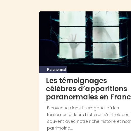
Paranormal
Les témoignages
célèbres d’apparitions
paranormales en Fran
Bienvenue dans l’Hexagone, où les
fantômes et leurs histoires s’entrelacen
souvent avec notre riche histoire et not
patrimoine...