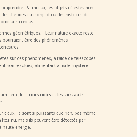
 comprendre. Parmi eux, les objets célestes non
à des théories du complot ou des histoires de
onomiques connus.
 formes géométriques… Leur nature exacte reste
ils pourraient être des phénomènes
terrestres.
êtes sur ces phénomènes, à l’aide de télescopes
ent non résolues, alimentant ainsi le mystère
Parmi eux, les
trous noirs
et les
sursauts
l.
r d’eux. Ils sont si puissants que rien, pas même
l’œil nu, mais ils peuvent être détectés par
à haute énergie.