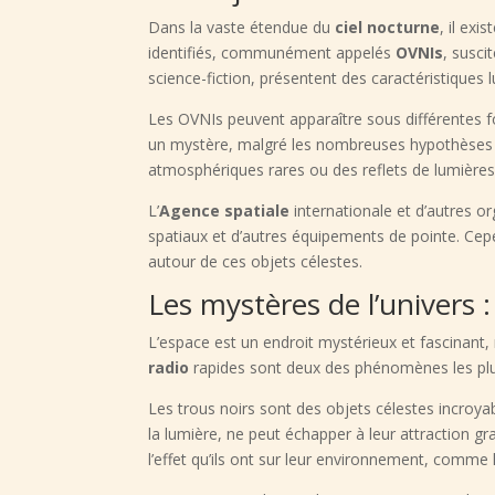
Dans la vaste étendue du
ciel nocturne
, il ex
identifiés, communément appelés
OVNIs
, susci
science-fiction, présentent des caractéristiqu
Les OVNIs peuvent apparaître sous différentes 
un mystère, malgré les nombreuses hypothèses av
atmosphériques rares ou des reflets de lumières t
L’
Agence spatiale
internationale et d’autres 
spatiaux et d’autres équipements de pointe. Cepe
autour de ces objets célestes.
Les mystères de l’univers 
L’espace est un endroit mystérieux et fascinan
radio
rapides sont deux des phénomènes les plus 
Les trous noirs sont des objets célestes incroya
la lumière, ne peut échapper à leur attraction gr
l’effet qu’ils ont sur leur environnement, comme 