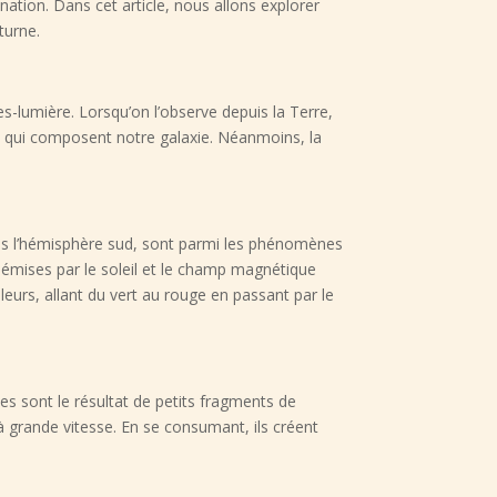
ation. Dans cet article, nous allons explorer
turne.
es-lumière. Lorsqu’on l’observe depuis la Terre,
es qui composent notre galaxie. Néanmoins, la
ns l’hémisphère sud, sont parmi les phénomènes
s émises par le soleil et le champ magnétique
eurs, allant du vert au rouge en passant par le
es sont le résultat de petits fragments de
à grande vitesse. En se consumant, ils créent