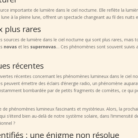
ource importante de lumière dans le ciel nocturne. Elle reflète la lumière
lune à la pleine lune, offrent un spectacle changeant au fil des nuits 
 plus rares
s sources de lumière dans le ciel nocturne qui sont plus rares, mais t
les
novas
et les
supernovas
… Ces phénomènes sont souvent suivis av
ues récentes
vertes récentes concernant les phénomènes lumineux dans le ciel no
es peuvent émettre des éclairs d’énergie radio, un phénomène aupara
onstamment bombardée par de petits fragments de comètes, ce qui p
le de phénomènes lumineux fascinants et mystérieux. Alors, la prochai
 s’étend bien au-delà de notre système solaire, dans l’immensité de l
ionnel ?
entifiés : une énigme non résolue