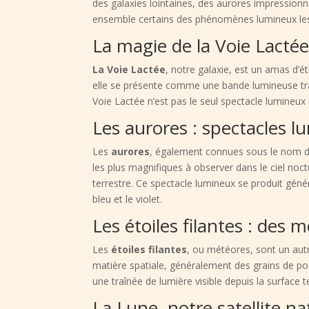
des galaxies lointaines, des aurores impressionn
ensemble certains des phénomènes lumineux les p
La magie de la Voie Lacté
La Voie Lactée
, notre galaxie, est un amas d’ét
elle se présente comme une bande lumineuse trav
Voie Lactée n’est pas le seul spectacle lumineux
Les aurores : spectacles l
Les
aurores
, également connues sous le nom de
les plus magnifiques à observer dans le ciel noct
terrestre. Ce spectacle lumineux se produit géné
bleu et le violet.
Les étoiles filantes : des 
Les
étoiles filantes
, ou météores, sont un autr
matière spatiale, généralement des grains de pou
une traînée de lumière visible depuis la surface t
La Lune, notre satellite na