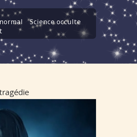
normal
Science occulte
t
tragédie