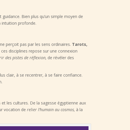
 et guidance. Bien plus qu’un simple moyen de
n intuition profonde.
ne perçoit pas par les sens ordinaires.
Tarots,
ces disciplines repose sur une connexion
rir des pistes de réflexion,
de révéler des
s clair, à se recentrer, à se faire confiance.
n.
ns et les cultures. De la sagesse égyptienne aux
ur vocation de
relier l’humain au cosmos,
à la