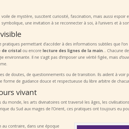
 voile de mystère, suscitent curiosité, fascination, mais aussi espoir
ge symbolique, une invitation à se reconnecter à soi, à l’univers et à so
visible
e pratiques permettant d’accéder à des informations subtiles que l’on 
 de cristal
ou encore
lecture des lignes de la main
… Chacune de 
rgie environnante. Il ne s’agit pas d’imposer une vérité figée, mais
d’ouv
’âme.
es de doutes, de questionnements ou de transition. Ils aident à voir plu
ne forme de guidance douce et respectueuse du libre arbitre de chacu
ours vivant
 du monde, les arts divinatoires ont traversé les âges, les civilisatio
rique du Sud aux mages de l’Orient, ces pratiques ont toujours eu po
ien au contraire, dans une époque