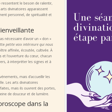
 ressentent le besoin de ralentir,
 arts divinatoires apparaissent
nt personnel, de spiritualité et
ienveillante
pas nécessaire d’avoir un « don »
ette
petite voix intérieure
qui nous
être affinée, écoutée, cultivée. À
es et l’ouverture du cœur, chacun
rs, à interpréter les signes et à
événements, mais d’accueillir les
. Les arts divinatoires
aites, mais ils ouvrent des portes,
leine de douceur et de lumière.
horoscope dans la