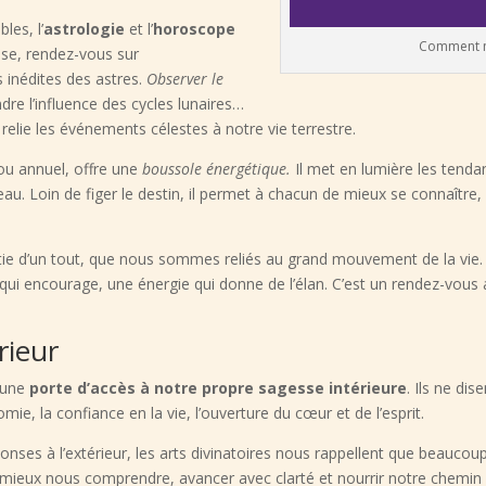
les, l’
astrologie
et l’
horoscope
Comment me
sse, rendez-vous sur
 inédites des astres.
Observer le
re l’influence des cycles lunaires…
i relie les événements célestes à notre vie terrestre.
 ou annuel, offre une
boussole énergétique.
Il met en lumière les tenda
veau. Loin de figer le destin, il permet à chacun de mieux se connaître,
tie d’un tout, que nous sommes reliés au grand mouvement de la vie. 
i encourage, une énergie qui donne de l’élan. C’est un rendez-vou
érieur
t une
porte d’accès à notre propre sagesse intérieure
. Ils ne dis
ie, la confiance en la vie, l’ouverture du cœur et de l’esprit.
ses à l’extérieur, les arts divinatoires nous rappellent que beaucoup
ieux nous comprendre, avancer avec clarté et nourrir notre chemin s