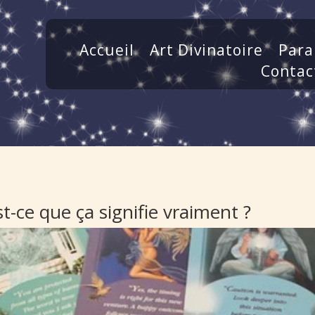
Accueil
Art Divinatoire
Para
Contac
st-ce que ça signifie vraiment ?