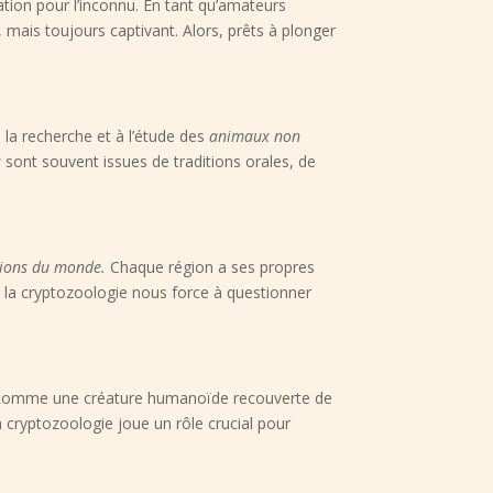
nation pour l’inconnu. En tant qu’amateurs
 mais toujours captivant. Alors, prêts à plonger
à la recherche et à l’étude des
animaux non
s
sont souvent issues de traditions orales, de
égions du monde.
Chaque région a ses propres
us, la cryptozoologie nous force à questionner
it comme une créature humanoïde recouverte de
la cryptozoologie joue un rôle crucial pour