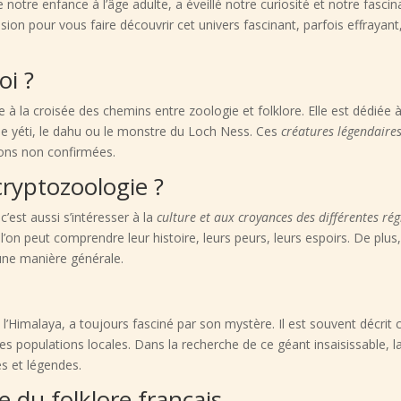
 notre enfance à l’âge adulte, a éveillé notre curiosité et notre fasci
on pour vous faire découvrir cet univers fascinant, parfois effrayant,
oi ?
ue à la croisée des chemins entre zoologie et folklore. Elle est dédiée 
 le yéti, le dahu ou le monstre du Loch Ness. Ces
créatures légendaire
ions non confirmées.
cryptozoologie ?
 c’est aussi s’intéresser à la
culture et aux croyances des différentes r
ue l’on peut comprendre leur histoire, leurs peurs, leurs espoirs. De pl
une manière générale.
’Himalaya, a toujours fasciné par son mystère. Il est souvent décr
i les populations locales. Dans la recherche de ce géant insaisissable, 
es et légendes.
 du folklore français