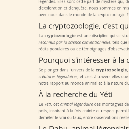
légendes. Elles sont cette part de mystère qui, de
d’exploration et d’enquête, nous sommes en missi
avec nous dans le monde de la cryptozoologie ?
La cryptozoologie, c’est qu
La
cryptozoologie
est une discipline qui se sit
reconnus par la science conventionnelle
, tels que
récits populaires ou de témoignages d’observat
Pourquoi s’intéresser à la 
Se plonger dans l’univers de la
cryptozoologie
,
créatures légendaires
, et c’est à travers elles q
notre rapport au monde animal et à la nature d’
À la recherche du Yéti
Le
Yéti
, cet
animal légendaire
des montagnes de l
poils, inspirant à la fois crainte et respect parm
démêler le vrai du faux, entre observations réell
Le Dahu, animal légendaire