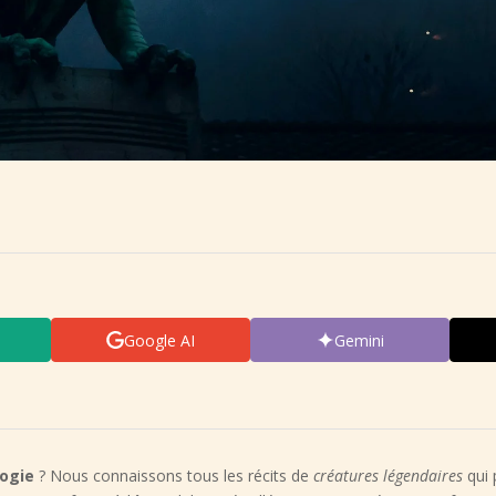
Google AI
Gemini
logie
? Nous connaissons tous les récits de
créatures légendaires
qui 