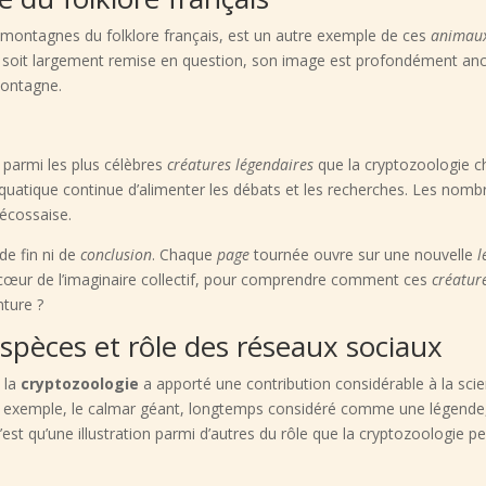
s montagnes du folklore français, est un autre exemple de ces
animaux
 soit largement remise en question, son image est profondément ancré
montagne.
e parmi les plus célèbres
créatures légendaires
que la cryptozoologie c
quatique continue d’alimenter les débats et les recherches. Les nomb
 écossaise.
de fin ni de
conclusion
. Chaque
page
tournée ouvre sur une nouvelle
l
cœur de l’imaginaire collectif, pour comprendre comment ces
créatur
nture ?
spèces et rôle des réseaux sociaux
 la
cryptozoologie
a apporté une contribution considérable à la sc
 exemple, le calmar géant, longtemps considéré comme une légende, a
est qu’une illustration parmi d’autres du rôle que la cryptozoologie p