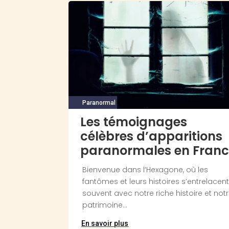
Paranormal
Les témoignages
célèbres d’apparitions
paranormales en Fran
Bienvenue dans l’Hexagone, où les
fantômes et leurs histoires s’entrelacen
souvent avec notre riche histoire et not
patrimoine...
En savoir plus