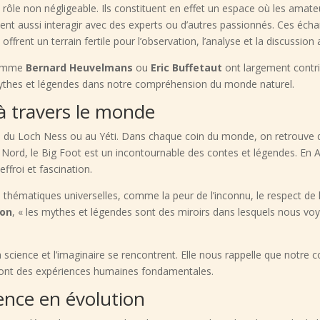
rôle non négligeable. Ils constituent en effet un espace où les amat
euvent aussi interagir avec des experts ou d’autres passionnés. Ces 
s
offrent un terrain fertile pour l’observation, l’analyse et la discussio
 comme
Bernard Heuvelmans
ou
Eric Buffetaut
ont largement contri
mythes et légendes dans notre compréhension du monde naturel.
 à travers le monde
 du Loch Ness ou au Yéti. Dans chaque coin du monde, on retrouve de
 du Nord, le Big Foot est un incontournable des contes et légendes. E
effroi et fascination.
hématiques universelles, comme la peur de l’inconnu, le respect de la
son
, « les mythes et légendes sont des miroirs dans lesquels nous voy
a science et l’imaginaire se rencontrent. Elle nous rappelle que not
e sont des expériences humaines fondamentales.
ence en évolution